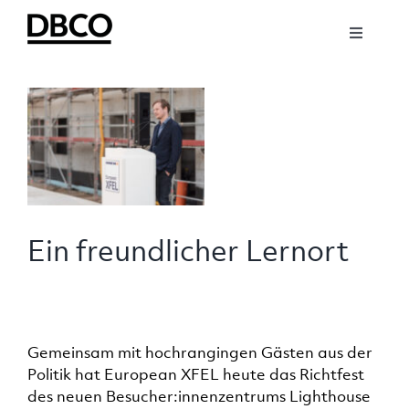
Zum
Inhalt
Toggle
springen
Navigati
NEWS
Zeige
grösseres
Bild
ABOUT
SOCIAL
Ein freundlicher Lernort
TEAM
WORK
Gemeinsam mit hochrangingen Gästen aus der
Politik hat European XFEL heute das Richtfest
des neuen Besucher:innenzentrums Lighthouse