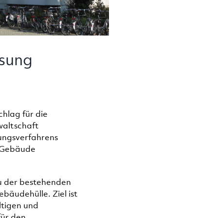
ösung
hlag für die
waltschaft
ungsverfahrens
g Gebäude
au der bestehenden
bäudehülle. Ziel ist
ltigen und
für den