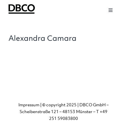
Zum
Inhalt
Toggle
springen
Navigati
NEWS
Alexandra Camara
ABOUT
SOCIAL
TEAM
WORK
Impressum
| © copyright 2025 | DBCO GmbH –
Scheibenstraße 121 – 48153 Münster – T +49
251 59083800