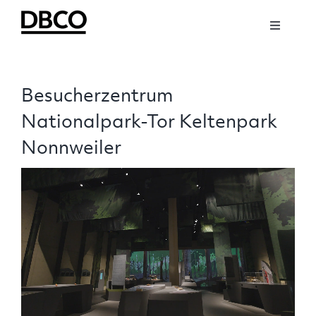
Zum
Inhalt
Toggle
springen
Navigati
NEWS
Besucherzentrum
ABOUT
Nationalpark-Tor Keltenpark
Nonnweiler
SOCIAL
TEAM
WORK